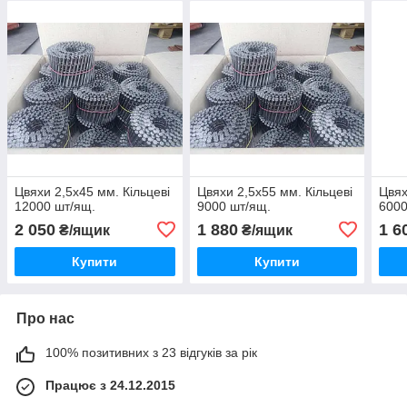
Цвяхи 2,5х45 мм. Кільцеві
Цвяхи 2,5х55 мм. Кільцеві
Цвях
12000 шт/ящ.
9000 шт/ящ.
6000
2 050
1 880
1 6
₴/ящик
₴/ящик
Купити
Купити
Про нас
100% позитивних з 23 відгуків за рік
Працює з 24.12.2015