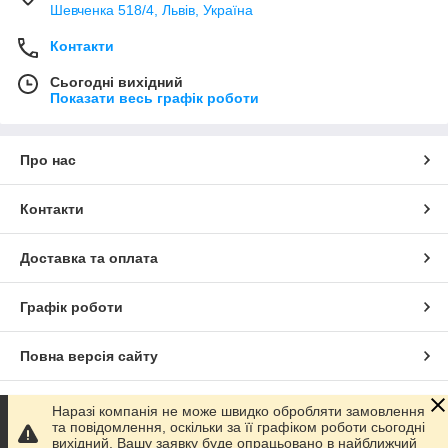
Шевченка 518/4, Львів, Україна
Контакти
Сьогодні вихідний
Показати весь графік роботи
Про нас
Контакти
Доставка та оплата
Графік роботи
Повна версія сайту
Сайт створено на маркетплейсі
Prom.ua
Наразі компанія не може швидко обробляти замовлення
та повідомлення, оскільки за її графіком роботи сьогодні
вихідний. Вашу заявку буде опрацьовано в найближчий