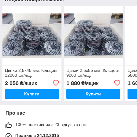
Цвяхи 2,5х45 мм. Кільцеві
Цвяхи 2,5х55 мм. Кільцеві
Цвях
12000 шт/ящ.
9000 шт/ящ.
6000
2 050
1 880
1 6
₴/ящик
₴/ящик
Купити
Купити
Про нас
100% позитивних з 23 відгуків за рік
Працює з 24.12.2015