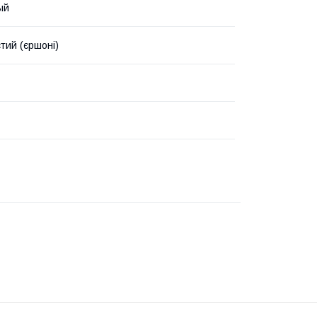
ый
стий (єршоні)