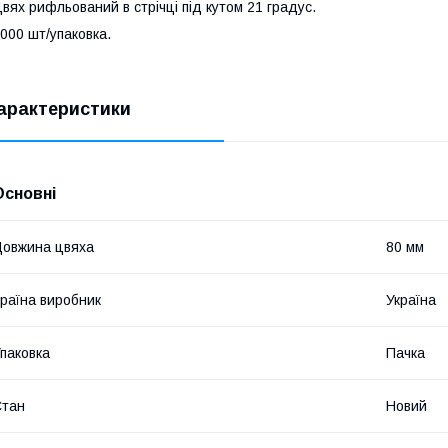
вях рифльований в стрічці під кутом 21 градус.
000 шт/упаковка.
арактеристики
Основні
овжина цвяха
80 мм
раїна виробник
Україна
паковка
Пачка
Стан
Новий