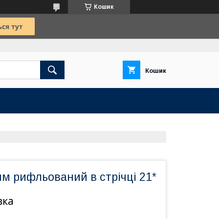
Кошик
Кошик
м рифльований в стрічці 21*
вка