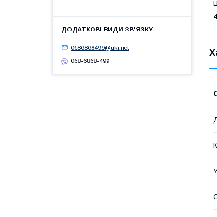
Ц
4
0686868499@ukr.net
Х
068-6868-499
Д
К
У