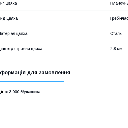
ип цвяха
Планочн
ид цвяха
Гребінча
атеріал цвяха
Сталь
іаметр стрижня цвяха
2.8 мм
нформація для замовлення
іна:
3 000 ₴/упаковка